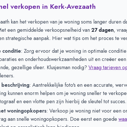
snel verkopen in Kerk-Avezaath
aath kan het verkopen van je woning soms langer duren da
 Met een gemiddelde verkoopsnelheid van
27 dagen
, vraa
n strategische aanpak. Hier wat tips om het proces te ver
 conditie
: Zorg ervoor dat je woning in optimale conditie
eparaties en onderhoudswerkzaamheden uit en creëer een
nde, gezellige sfeer. Klusjesman nodig?
Vraag tarieven o
leners.
 beschrijving
: Aantrekkelijke foto's en een accurate, wer
ving kunnen enorm helpen om je woning sneller te verkope
ograaf en een vlotte pen zijn hierbij de sleutel tot succes.
met woningopkopers
: Verkoop je woning niet voor een on
rag aan snelle woningopkopers. Doe eerst een goede
waa