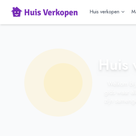
Huis verkopen
Ma
Huis 
Welkom bij
gids waar al
zijn samenge