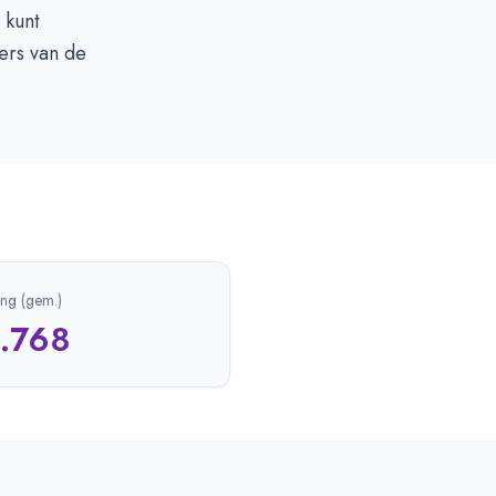
 kunt
fers van de
ing (gem.)
1.768