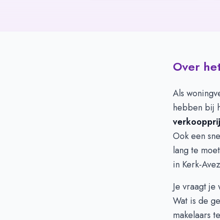
Over het
Als woningve
hebben bij h
verkooppri
Ook een snel
lang te moet
in Kerk-Ave
Je vraagt je
Wat is de g
makelaars te