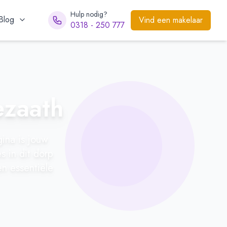
Hulp nodig?
Blog
Vind een makelaar
0318 - 250 777
ezaath
ina is jouw
s in dit dorp
en essentiële