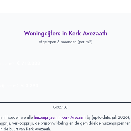
Woningcijfers in
Kerk Avezaath
Afgelopen 3 maanden (per m2)
€ 718.388
js per m2
€ 3.293
rijs per m2
€402.100
.nl houden we alle
huizenprijzen in
Kerk Avezaath
bij (
up-to-date: juli 2026
)
prijs, verkoopprijs, de prijsontwikkeling en de gemiddelde huizenprijzen ten
in de buurt van
Kerk Avezaath
.