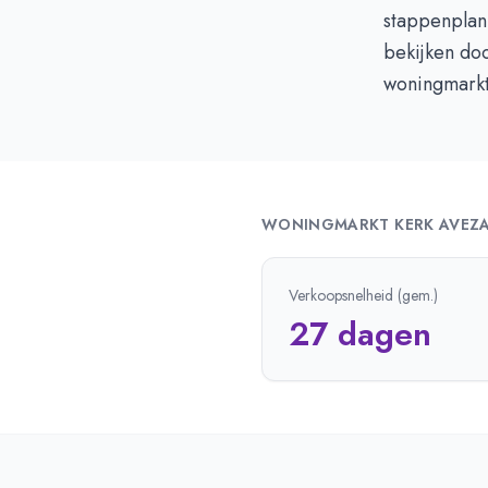
stappenplan
bekijken do
woningmarkt
WONINGMARKT
KERK AVEZ
Verkoopsnelheid (gem.)
27 dagen