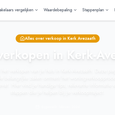
kelaars vergelijken
Waardebepaling
Stappenplan
Alles over verkoop in
Kerk Avezaath
verkopen in Kerk-Av
 het verkopen van je huis in Kerk-Avezaath. Deze pag
le belangrijke zaken omtrent het woningverkoopproce
vat. Hier vind je handige tips, relevante informatie 
stappen die je helpen bij je verkooptraject.
Bijgewerkt: februari 2024