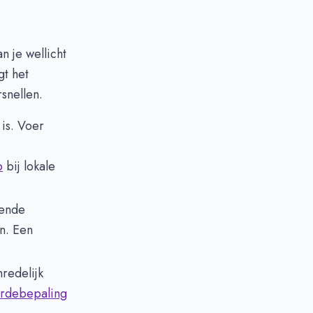
n je wellicht
gt het
snellen.
 is. Voer
p
bij lokale
vende
n. Een
redelijk
rdebepaling