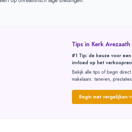
lert op onrealistisch lage biedingen.
Tips in
Kerk Avezaath
#1 Tip: de keuze voor een
invloed op het verkoopresu
Bekijk alle tips of begin direc
makelaars: tarieven, prestatie
Begin met vergelijken