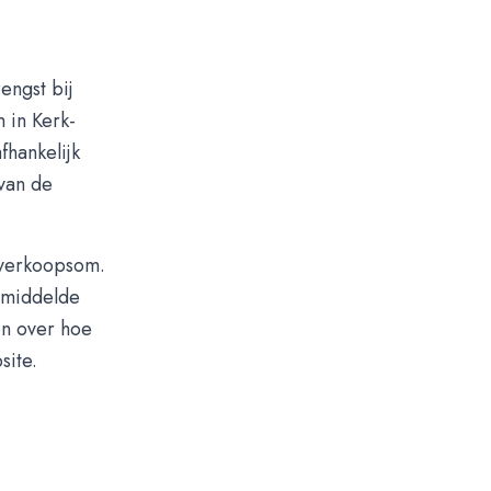
engst bij
 in Kerk-
fhankelijk
 van de
 verkoopsom.
gemiddelde
on over hoe
site.