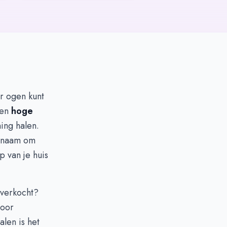
or ogen kunt
een
hoge
ing halen.
genaam om
 van je huis
 verkocht?
door
alen is het