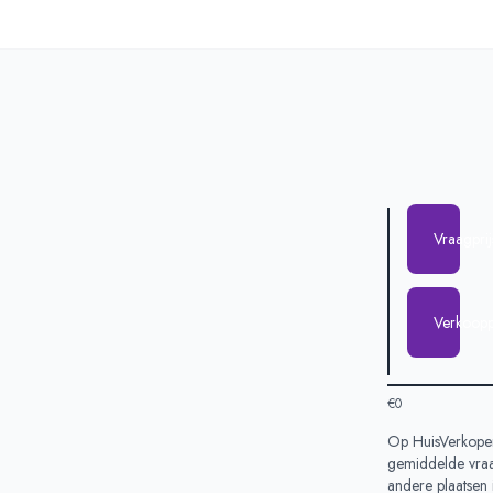
Vraagpri
Verkoopp
€0
Op HuisVerkopen
gemiddelde vraag
andere plaatsen 