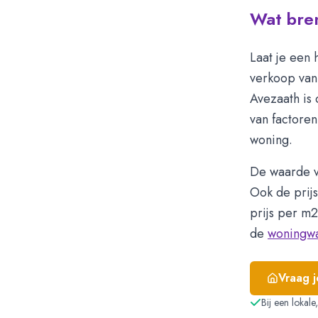
Wat bren
Laat je een 
verkoop van 
Avezaath is
van factoren
woning.
De waarde v
Ook de prij
prijs per m
de
woningw
Vraag 
Bij een lokal