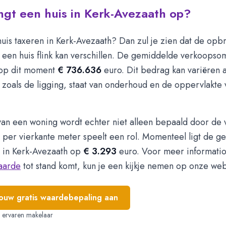
gt een huis in Kerk-Avezaath op?
huis taxeren in Kerk-Avezaath? Dan zul je zien dat de opbr
een huis flink kan verschillen. De gemiddelde verkoopsom
 op dit moment
€ 736.636
euro. Dit bedrag kan variëren a
 zoals de ligging, staat van onderhoud en de oppervlakte
an een woning wordt echter niet alleen bepaald door de
s per vierkante meter speelt een rol. Momenteel ligt de 
2 in Kerk-Avezaath op
€ 3.293
euro. Voor meer informati
aarde
tot stand komt, kun je een kijkje nemen op onze web
jouw gratis waardebepaling aan
e, ervaren makelaar