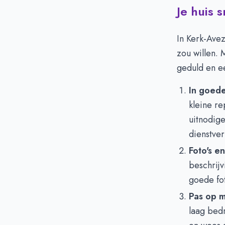
Je huis 
In Kerk-Avez
zou willen.
geduld en ee
In goede
kleine r
uitnodige
dienstver
Foto's en
beschrij
goede fot
Pas op 
laag bed