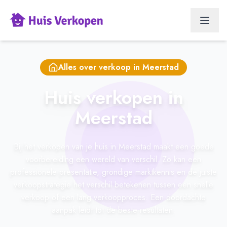
Alles over verkoop in
Meerstad
Huis verkopen in
Meerstad
Bij het verkopen van je huis in Meerstad maakt een goede
voorbereiding een wereld van verschil. Zo kan een
professionele presentatie, grondige marktkennis en de juiste
verkoopstrategie het verschil betekenen tussen een snelle
verkoop of een lang verkoopproces. Een doordachte
aanpak leidt tot de beste resultaten.