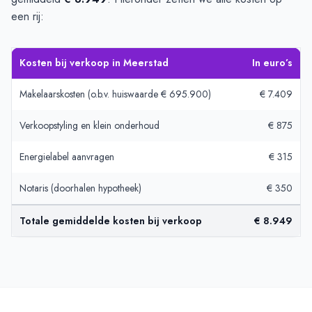
een rij:
Kosten bij verkoop in Meerstad
In euro’s
Makelaarskosten (o.b.v. huiswaarde € 695.900)
€ 7.409
Verkoopstyling en klein onderhoud
€ 875
Energielabel aanvragen
€ 315
Notaris (doorhalen hypotheek)
€ 350
Totale gemiddelde kosten bij verkoop
€ 8.949