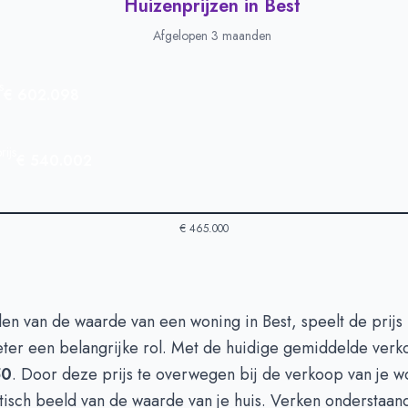
Huizenprijzen in Best
Afgelopen 3 maanden
s
€ 602.098
ijs
€ 540.002
€ 465.000
in Best
-
Afgelopen 3 maanden
len van de waarde van een woning in Best, speelt de prijs
ype
Bedrag
eter een belangrijke rol. Met de huidige gemiddelde verk
euro's
€ 602.098
50
. Door deze prijs te overwegen bij de verkoop van je wo
n euro's
€ 540.002
stisch beeld van de waarde van je huis. Verken onderstaan