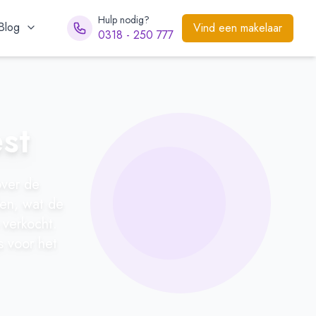
Hulp nodig?
Blog
Vind een makelaar
0318 - 250 777
st
over de
len, wat de
 verkocht.
s voor het