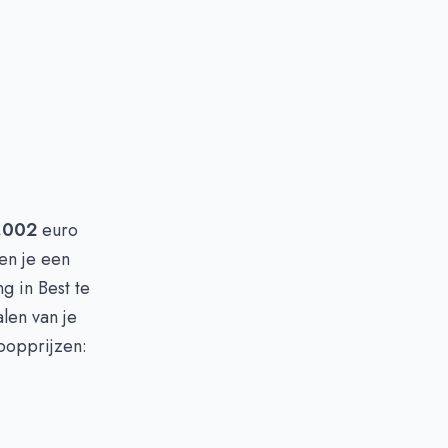
.002
euro
en je een
g in Best te
len van je
koopprijzen: