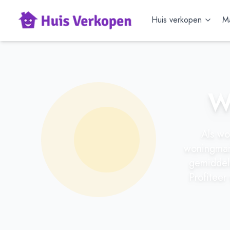
Huis verkopen
Ma
W
Als wo
woningmark
gemiddeld
Profiteer