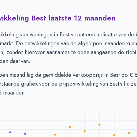
wikkeling Best laatste 12 maanden
 in Best per m2
-
Afgelopen 3 maanden (per m2)
Type
Bedrag
euro's
€ 4.588
wikkeling van woningen in Best vormt een indicatie van d
n euro's
€ 4.750
nmarkt. De ontwikkelingen van de afgelopen maanden kunn
en, zonder hierover aannames te doen aangaande de richt
den daarvan.
open maand lag de gemiddelde verkoopprijs in Best op
€ 
staande grafiek voor de prijsontwikkeling van Best's huiz
2 maanden: