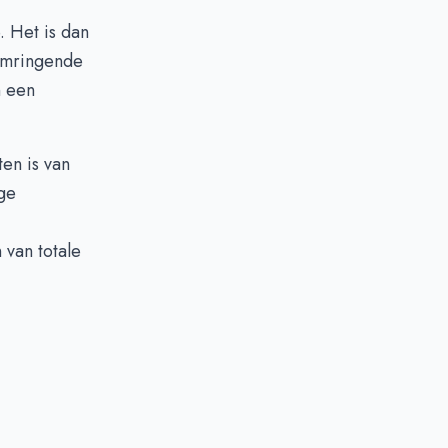
. Het is dan
 omringende
n een
en is van
ge
 van totale