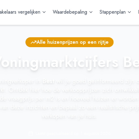
kelaars vergelijken
Waardebepaling
Stappenplan
Alle huizenprijzen op een rijtje
oningmarktcijfers Be
ningverkoper in
Best
wil je goed geïnformeerd zijn 
t. Ontdek hier hoe de verkoopprijzen zich ontwikke
e vraagprijs per m2 is en hoeveel huizen er worden
 van deze inzichten en bepaal zo een realistische prij
verkopen van je huis.
Laatst geactualiseerd op:
1 augustus 2026