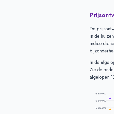
Prijsont
Huizenprijzen
Vraagprijs in 
De prijsont
Verkoopprijs i
in de huize
indice dien
bijzonderhe
In de afgel
Zie de onder
afgelopen 1
€ 670.000
€ 640.000
€ 610.000