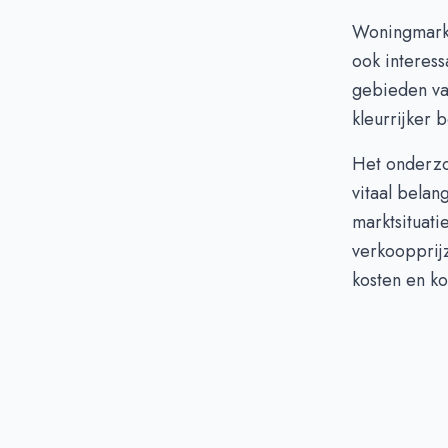
Woningmarktg
ook interes
gebieden van
kleurrijker 
Het onderzo
vitaal belan
marktsituati
verkoopprijz
kosten en ko