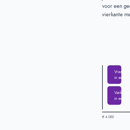
voor een ge
vierkante me
Vraagprij
in euro's
Verkooppr
in euro's
€ 4.000