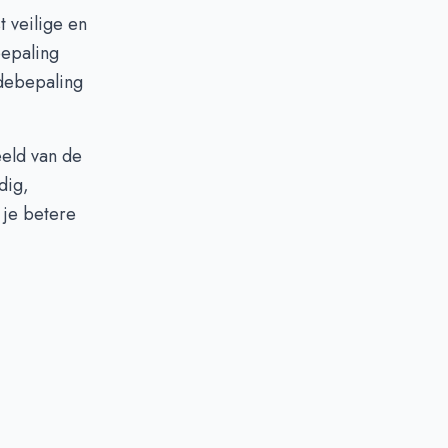
t veilige en
bepaling
debepaling
eeld van de
dig,
 je betere