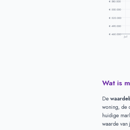
€ 580.000
€ 550.000
€ 520.000
€ 490.000
€ 460.000
Jul
Wat is m
Prijsontwikk
Maand
Vr
Juli
€ 
De
waardeb
Augustus
€ 
woning, de o
September
€ 
huidige mar
Oktober
€ 
waarde van j
November
€ 