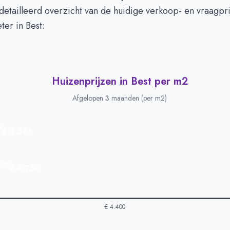
detailleerd overzicht van de huidige verkoop- en vraagpr
ter in Best:
Huizenprijzen in Best per m2
Afgelopen 3 maanden (per m2)
s
€ 4.588
ijs
€ 4.750
€ 4.400