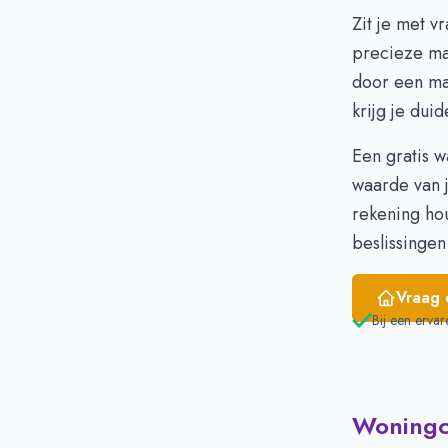
December
€ 
Zit je met v
Januari
€ 
precieze ma
Februari
€ 
door een mak
Maart
€ 
krijg je duid
April
€ 
Mei
€ 
Een gratis 
Juni
€ 
waarde van j
rekening ho
beslissingen
Vraag 
Bij een ervar
Woningci