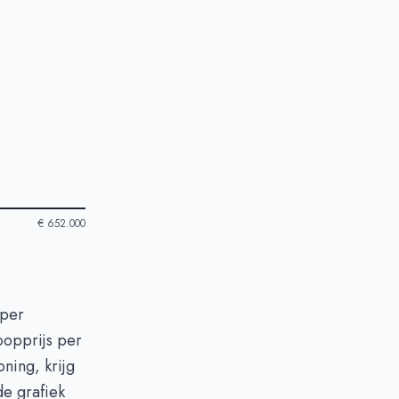
€ 652.000
 per
oopprijs per
ning, krijg
de grafiek