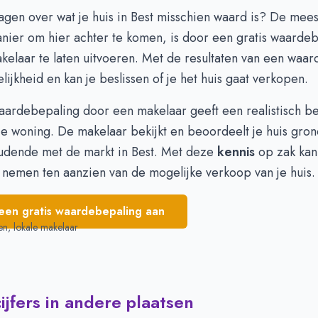
618.369
€ 568.492
ragen over wat je huis in Best misschien waard is? De mees
603.885
€ 570.026
nier om hier achter te komen, is door een gratis waarde
626.242
€ 572.747
elaar te laten uitvoeren. Met de resultaten van een
waar
589.883
€ 576.711
elijkheid en kan je beslissen of je het huis gaat verkopen.
596.941
€ 570.262
596.156
€ 547.454
waardebepaling door een makelaar geeft een realistisch b
602.098
€ 540.002
e woning. De makelaar bekijkt en beoordeelt je huis gron
udende met de markt in Best. Met deze
kennis
op zak kan
 nemen ten aanzien van de mogelijke verkoop van je huis.
een gratis waardebepaling aan
en, lokale makelaar
jfers in andere plaatsen