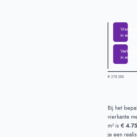
Vraagprij
in euro's
Verkooppr
in euro's
€ 278.000
Huizenprijzen 
Bij het bepa
T
vierkante m
Vraagprijs in 
m² is
€ 4.7
Verkoopprijs i
je een reali