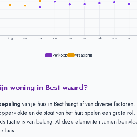
Aug
Sep
Okt
Nov
Dec
Jan
Feb
Mrt
Apr
Verkoop
Vraagprijs
ijn woning in Best waard?
eling per maand -
Best
aagprijs
Verkoopprijs
603.214
€ 648.770
epaling
van je huis in Best hangt af van diverse factoren.
566.273
€ 600.041
ppervlakte en de staat van het huis spelen een grote rol
564.342
€ 595.142
ktsituatie is van belang. Al deze elementen samen beïnvl
579.614
€ 558.186
e huis.
592.167
€ 577.974