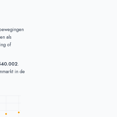
e bewegingen
en als
ing of
540.002
.
enmarkt in de