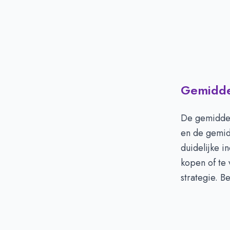
Gemiddel
De gemiddel
en de gemid
duidelijke i
kopen of te 
strategie. B