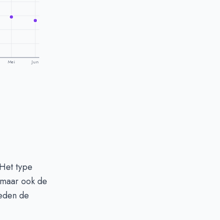
Mei
Jun
 Het type
, maar ook de
oeden de