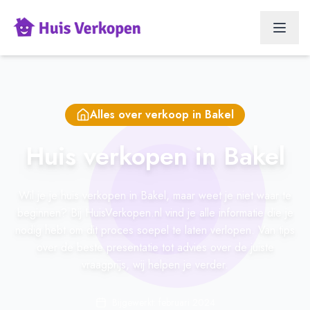
Alles over verkoop in
Bakel
Huis verkopen in Bakel
Wil je je huis verkopen in Bakel, maar weet je niet waar te
beginnen? Bij HuisVerkopen.nl vind je alle informatie die je
nodig hebt om dit proces soepel te laten verlopen. Van tips
over de beste presentatie tot advies over de juiste
vraagprijs, wij helpen je verder.
Bijgewerkt: februari 2024