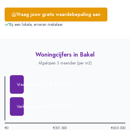
Vraag jouw gratis waardebepaling aan
Bij een lokale, ervaren makelaar
Woningcijfers in
Bakel
Afgelopen 3 maanden (per m2)
€ 538.741
Vraagprijs per m2
€ 3.702
Verkoopprijs per m2
€0
€301.500
€603.000