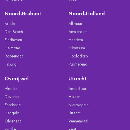
Noord-Brabant
Noord-Holland
Breda
Alkmaar
Den Bosch
Amsterdam
Eindhoven
Haarlem
Helmond
Hilversum
Roosendaal
Hoofddorp
Tilburg
Purmerend
Overijssel
Utrecht
Almelo
Amersfoort
Deventer
Houten
Enschede
Nieuwegein
Hengelo
Utrecht
Oldenzaal
Veenendaal
Zwolle
Zeist