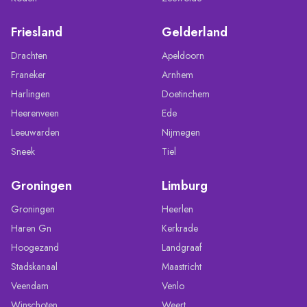
Friesland
Gelderland
Drachten
Apeldoorn
Franeker
Arnhem
Harlingen
Doetinchem
Heerenveen
Ede
Leeuwarden
Nijmegen
Sneek
Tiel
Groningen
Limburg
Groningen
Heerlen
Haren Gn
Kerkrade
Hoogezand
Landgraaf
Stadskanaal
Maastricht
Veendam
Venlo
Winschoten
Weert