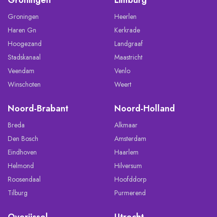
Groningen
Heerlen
Haren Gn
Kerkrade
Hoogezand
Landgraaf
Stadskanaal
Maastricht
Veendam
Venlo
Winschoten
Weert
Noord-Brabant
Noord-Holland
Breda
Alkmaar
Den Bosch
Amsterdam
Eindhoven
Haarlem
Helmond
Hilversum
Roosendaal
Hoofddorp
Tilburg
Purmerend
Overijssel
Utrecht