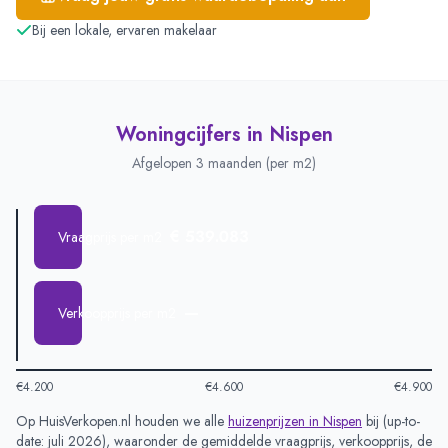
Bij een lokale, ervaren makelaar
Woningcijfers in
Nispen
Afgelopen 3 maanden (per m2)
€ 539.083
Vraagprijs per m2
—
Verkoopprijs per m2
€4.200
€4.600
€4.900
Op HuisVerkopen.nl houden we alle
huizenprijzen in
Nispen
bij (
up-to-
date: juli 2026
), waaronder de gemiddelde vraagprijs, verkoopprijs, de