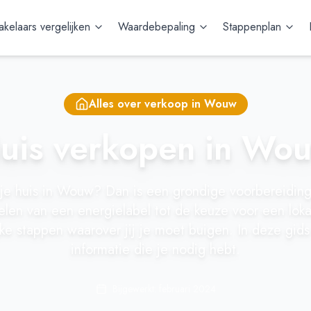
kelaars vergelijken
Waardebepaling
Stappenplan
Alles over verkoop in
Wouw
uis verkopen in Wo
je huis in Wouw? Dan is een grondige voorbereiding
elen van een energielabel tot de keuze voor een loka
rijke stappen waarover jij je moet buigen. In deze gids 
informatie die je nodig hebt.
Bijgewerkt: februari 2024