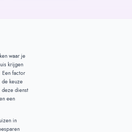
aken waar je
uis krijgen
 Een factor
s de keuze
r deze dienst
 en een
uizen in
besparen