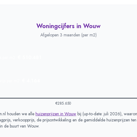
Woningcijfers in
Wouw
Afgelopen 3 maanden (per m2)
€ 510.481
js per m2
€ 4.164
rijs per m2
€285.650
.nl houden we alle
huizenprijzen in
Wouw
bij (
up-to-date: juli 2026
), waaro
prijs, verkoopprijs, de prijsontwikkeling en de gemiddelde huizenprijzen ten
in de buurt van
Wouw
.