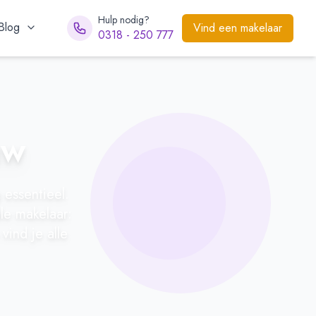
Hulp nodig?
Blog
Vind een makelaar
0318 - 250 777
uw
 essentieel.
le makelaar:
vind je alle