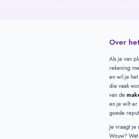
Over het
Als je van p
rekening mee
en wil je he
die vaak wo
van de
make
en je wilt e
goede reput
Je vraagt je
Wouw? Wat i