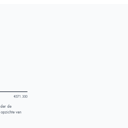
€571.300
nder de
 opzichte van