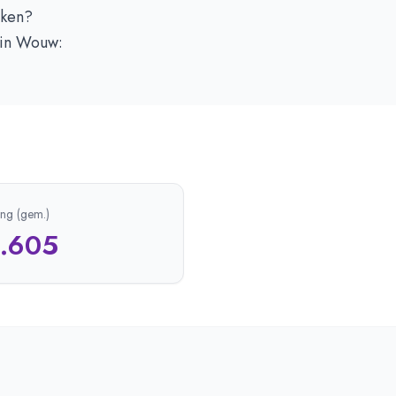
aken?
 in Wouw:
ing (gem.)
1.605