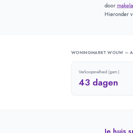
door
makela
Hieronder vi
WONINGMARKT
WOUW
—
A
Verkoopsnelheid (gem.)
43 dagen
Je huis 