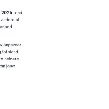
s 2026
rond
 andere af
 aanbod
uw ongeveer
 tot stand
 je heldere
van jouw