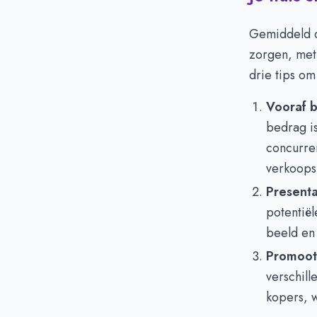
Gemiddeld 
zorgen, met 
drie tips om
Vooraf b
bedrag is
concurrer
verkoops
Presenta
potentië
beeld en
Promoot 
verschill
kopers, 