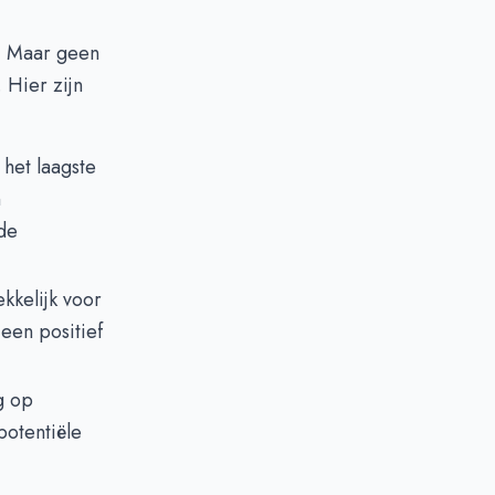
. Maar geen
. Hier zijn
 het laagste
n
 de
kkelijk voor
een positief
g op
potentiële