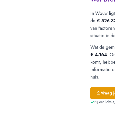
In Wouw lig
de
€ 526.3
van factoren
situatie in 
Wat de gemi
€ 4.164
. O
komt, hebbe
informatie o
huis.
Vraag 
Bij een lokal