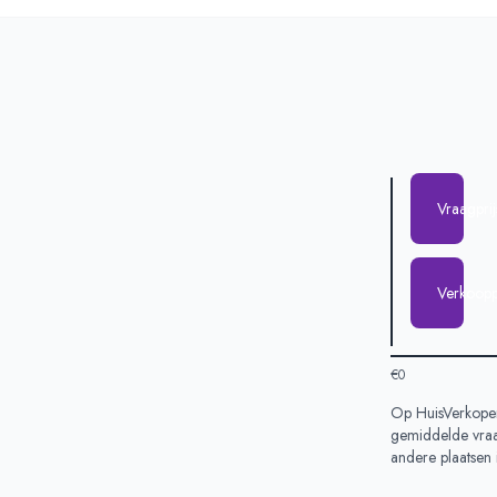
Vraagpri
Verkoopp
€0
Op HuisVerkopen
gemiddelde vraag
andere plaatsen 