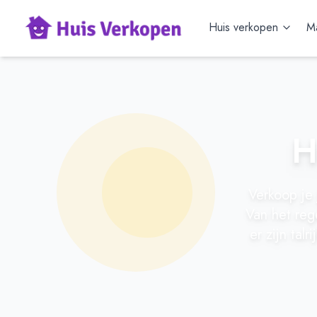
Huis verkopen
Ma
H
Verkoop je 
Van het reg
er zijn tal